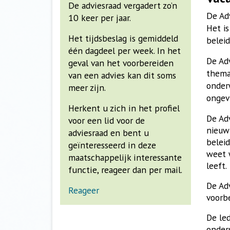
De adviesraad vergadert zo’n
De Ad
10 keer per jaar.
Het i
Het tijdsbeslag is gemiddeld
belei
één dagdeel per week. In het
De Adv
geval van het voorbereiden
thema
van een advies kan dit soms
onderw
meer zijn.
ongev
Herkent u zich in het profiel
De Ad
voor een lid voor de
nieuw
adviesraad en bent u
belei
geïnteresseerd in deze
weet 
maatschappelijk interessante
leeft.
functie, reageer dan per mail.
De Adv
Reageer
voorb
De le
onders