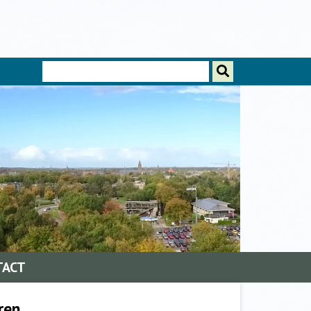
Zoeken
TACT
ren