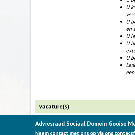
U k
ver
U b
en 
U l
U b
ext
U b
Led
een
vacature(s)
Adviesraad Sociaal Domein Gooise M
Neem contact met ons op via ons contactf