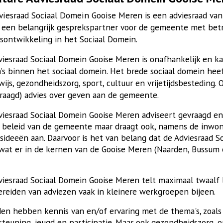
viesraad Sociaal Domein Gooise Meren
is een adviesraad va
s een belangrijk gesprekspartner voor de gemeente met bet
dsontwikkeling in het Sociaal Domein.
iesraad Sociaal Domein Gooise Meren is onafhankelijk en ka
’s binnen het sociaal domein. Het brede sociaal domein hee
ijs, gezondheidszorg, sport, cultuur en vrijetijdsbesteding.
raagd) advies over geven aan de gemeente.
viesraad Sociaal Domein Gooise Meren adviseert gevraagd e
 beleid van de gemeente maar draagt ook, namens de inwon
dsideeën aan. Daarvoor is het van belang dat de Adviesraad 
wat er in de kernen van de Gooise Meren (Naarden, Bussum
iesraad Sociaal Domein Gooise Meren telt maximaal twaalf l
ereiden van adviezen vaak in kleinere werkgroepen bijeen.
den hebben kennis van en/of ervaring met de thema's, zoals
teuning, jeugd en participatie. Maar ook gezondheidszorg, o