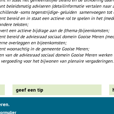
unt beleidsmatig adviseren (detailinformatie vertalen naar
schillende -soms tegenstrijdige- geluiden samenvoegen tot 
ent bereid en in staat een actieve rol te spelen in het (me
andere teksten;
evert een actieve bijdrage aan de (thema-)bijeenkomsten;
ent bereid de adviesraad sociaal domein Gooise Meren (med
erne overleggen en bijeenkomsten;
ent woonachtig in de gemeente Gooise Meren;
en van de adviesraad sociaal domein Gooise Meren werken op
 vergoeding voor het bijwonen van plenaire vergaderingen
geef een tip
eren.
ormulier