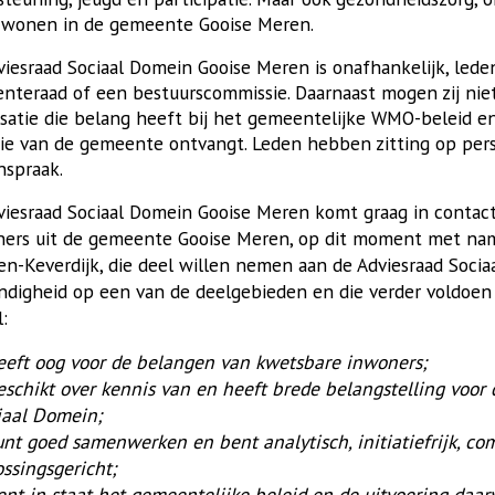
 wonen in de gemeente Gooise Meren.
iesraad Sociaal Domein Gooise Meren is onafhankelijk, lede
nteraad of een bestuurscommissie. Daarnaast mogen zij niet
isatie die belang heeft bij het gemeentelijke WMO-beleid 
ie van de gemeente ontvangt. Leden hebben zitting op perso
nspraak.
viesraad Sociaal Domein Gooise Meren komt graag in contac
ers uit de gemeente Gooise Meren, op dit moment met nam
en-Keverdijk, die deel willen nemen aan de Adviesraad Soc
ndigheid op een van de deelgebieden en die verder
voldoen
l:
eeft oog voor de belangen van kwetsbare inwoners;
eschikt over kennis van en heeft brede belangstelling voor
iaal Domein;
unt goed samenwerken en bent analytisch, initiatiefrijk, c
ossingsgericht;
ent in staat het gemeentelijke beleid en de uitvoering daarv