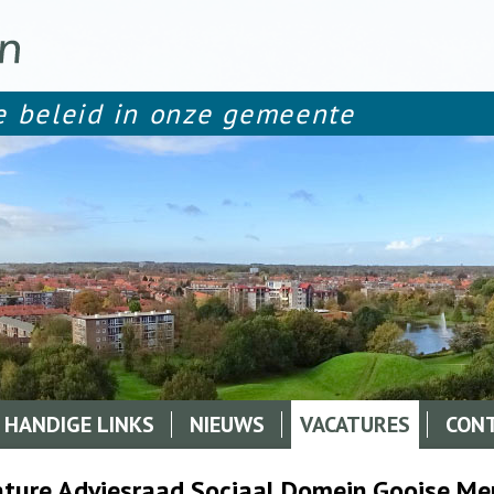
Overslaan
en
naar
de
le beleid in onze gemeente
inhoud
gaan
HANDIGE LINKS
NIEUWS
VACATURES
CON
ture Adviesraad Sociaal Domein Gooise Me