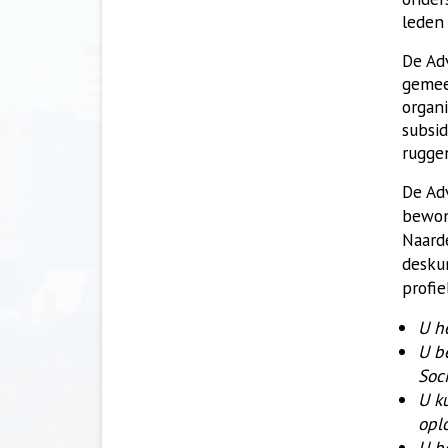
leden
De Adv
gemee
organ
subsid
rugge
De Ad
bewon
Naard
desku
profie
U h
U b
Soc
U k
opl
U b